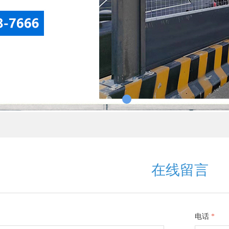
在线留言
电话
*