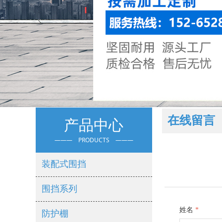
在线留言
产品中心
——— PRODUCTS ———
装配式围挡
围挡系列
姓名
*
防护棚