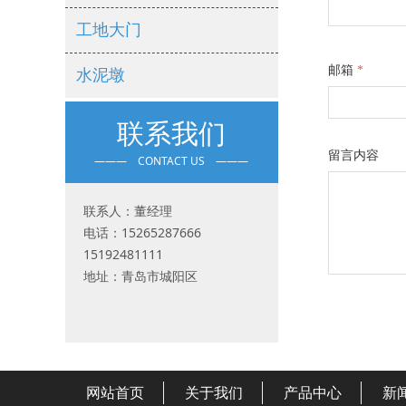
工地大门
邮箱
*
水泥墩
联系我们
留言内容
——— CONTACT US ———
联系人：董经理
电话：15265287666
15192481111
地址：青岛市城阳区
网站首页
关于我们
产品中心
新